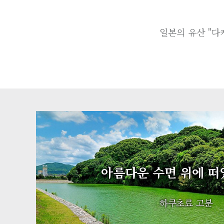
일본의 유산 "다
아름다운 수면 위에 떠
하쿠초료 고분