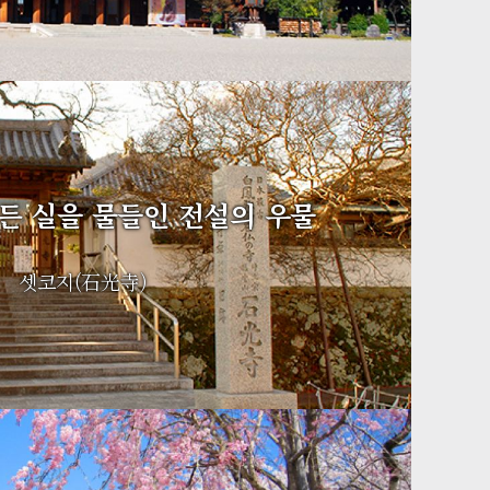
든 실을 물들인 전설의 우물
셋코지(石光寺)