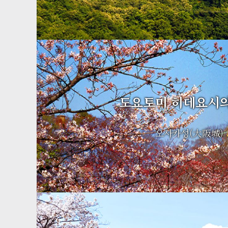
도요토미 히데요시의
오사카성(大阪城)