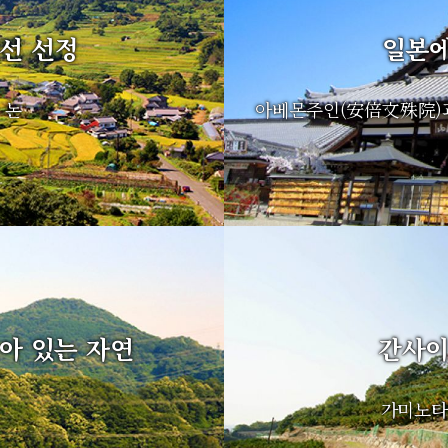
0선 선정
일본에
 논
아베몬주인(安倍文殊院)과
아 있는 자연
간사이
가미노타