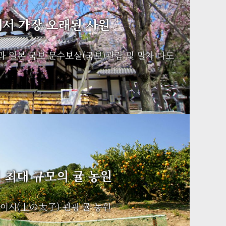
서 가장 오래된 사원
 일본 국보 문수보살(국보)관람 및 말차 다도
 최대 규모의 귤 농원
이시(上の太子) 관광 귤 농원