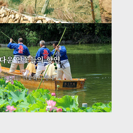
다운 연꽃들의 향연
다(奥田) 연꽃따기 행사