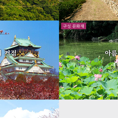
구성 문화재
아름
 거점
오쿠