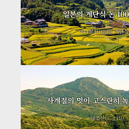
일본의 계단식 논 10
이나부치(稲渕) 계단식
사계절의 멋이 고스란히 녹
니조산(二上山)