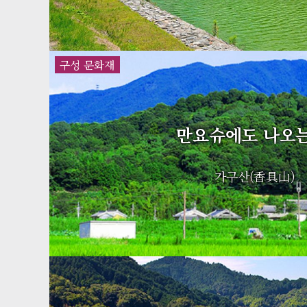
구성 문화재
만요슈에도 나오는
가구산(香具山)