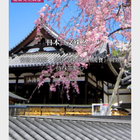
日本三文殊之一
安倍文殊院、參拜文殊菩薩（國寶）與款
待抹茶點心