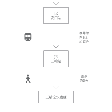
JR
高田站
櫻井線
奈良行
約13分
JR
三輪站
徒歩
約5分
三輪流水素麵