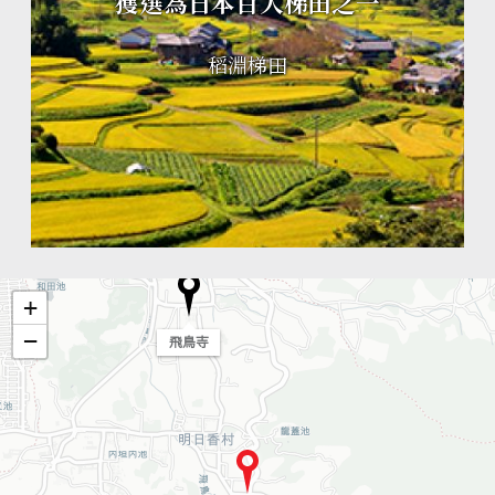
獲選為日本百大梯田之一
稻淵梯田
+
−
飛鳥寺