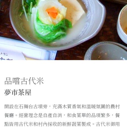
品嚐古代米
夢市茶屋
開設在石舞台古墳旁，充滿木質香氣和溫暖氛圍的農村
餐廳。經營理念是自產自消，和食菜單的品項繁多，餐
點皆用古代米和村內採收的新鮮蔬菜製成。古代米御用