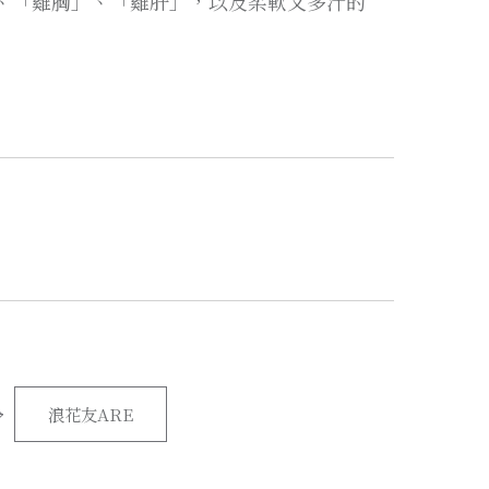
、「雞胸」、「雞肝」，以及柔軟又多汁的
浪花友ARE