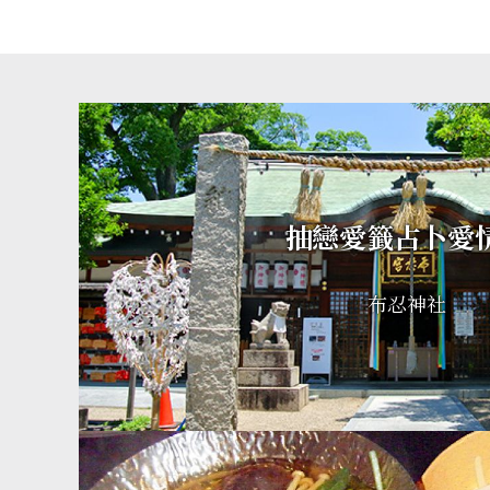
抽戀愛籤占卜愛
布忍神社