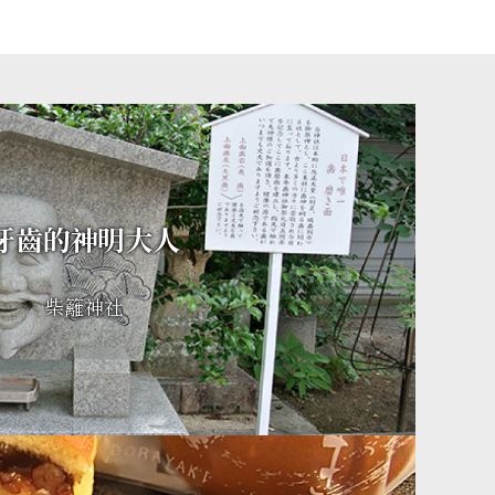
牙齒的神明大人
柴籬神社