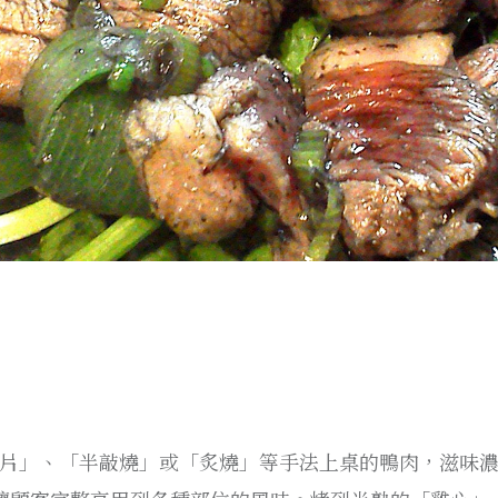
片」、「半敲燒」或「炙燒」等手法上桌的鴨肉，滋味