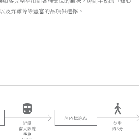
讓顧客完整享用到各種部位的風味。烤到半熟的「雞心」
以及炸雞等等豐富的品項供選擇。
河內松原站
近鐵
徒歩
南大阪線
約6分
準急