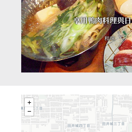
享用鴨肉料理與日
和味
+
−