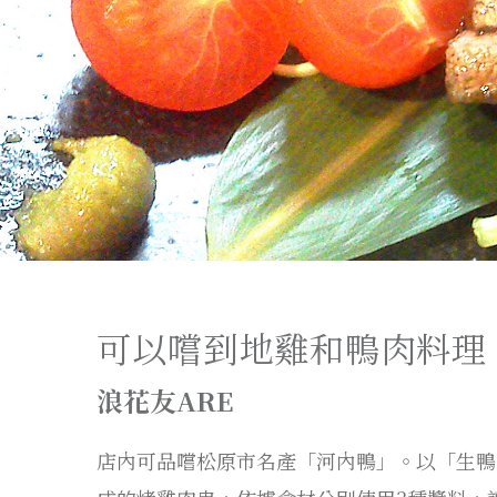
可以嚐到地雞和鴨肉料理
浪花友ARE
店內可品嚐松原市名產「河內鴨」。以「生鴨