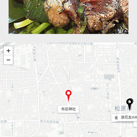
+
−
布忍神社
浪花友AR
御菓子司 吉